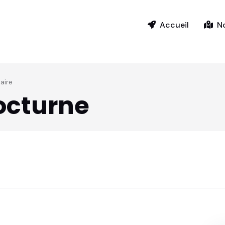
Accueil
N
aire
octurne